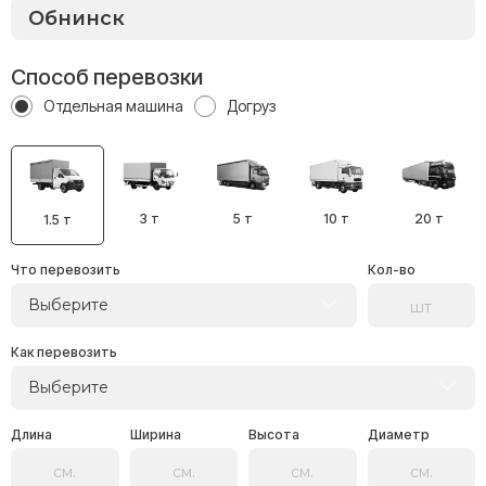
Способ перевозки
Отдельная машина
Догруз
3 т
5 т
10 т
20 т
1.5 т
Что перевозить
Кол-во
Выберите
Как перевозить
Выберите
Длина
Ширина
Высота
Диаметр