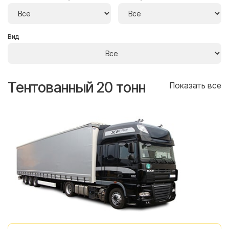
Вид
Тентованный 20 тонн
Т
се
Показать все