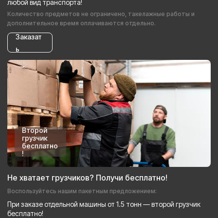
любой вид транспорта!
Количество предметов не ограничено, такелажные работы и
дополнительное время оплачиваются отдельно.
Заказат
ь
Второй
грузчик
бесплатно
!
Не хватает грузчиков? Получи бесплатно!
Воспользуйтесь нашим пакетным предложением:
При заказе отдельной машины от 1.5 тонн — второй грузчик
бесплатно!