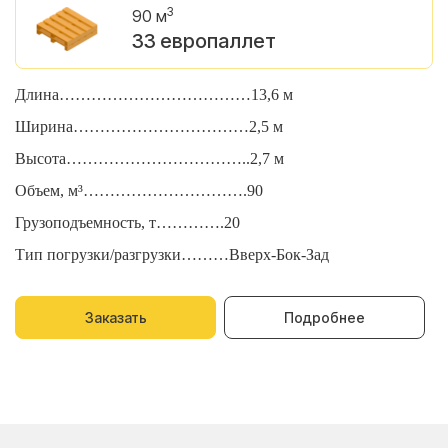
3
90 м
33 европаллет
Длина………………………………13,6 м
Д
Ширина……………………………2,5 м
Ш
Высота……………………………..2,7 м
В
Объем, м³………………………….90
О
Грузоподъемность, т………….20
Г
Тип погрузки/разгрузки………Вверх-Бок-Зад
Т
Заказать
Подробнее