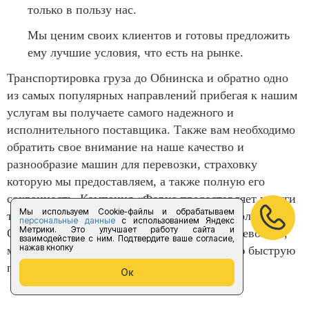
только в пользу нас.
Мы ценим своих клиентов и готовы предложить
ему лучшие условия, что есть на рынке.
Транспортировка груза до Обнинска и обратно одно
из самых популярных направлений прибегая к нашим
услугам вы получаете самого надежного и
исполнительного поставщика. Также вам необходимо
обратить свое внимание на наше качество и
разнообразие машин для перевозки, страховку
которую мы предоставляем, а также полную его
сохранность. Компания «Форус предоставляет услуги
Мы используем Cookie-файлы и обрабатываем
только в полном объеме и следит за их исполнением.
персональные данные
с использованием Яндекс
Метрики. Это улучшает работу сайта и
Обязательно обращайтесь к нам за грузоперевозкой,
взаимодействие с ним. Подтвердите ваше согласие,
нажав кнопку
мы с радостью окажем вам лучшую и самую быструю
перевозку до необходимого адреса.
Ок