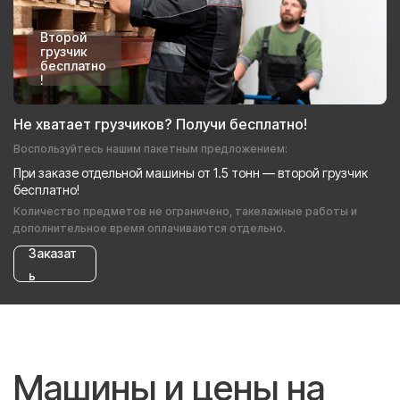
Второй
грузчик
бесплатно
!
Не хватает грузчиков? Получи бесплатно!
Воспользуйтесь нашим пакетным предложением:
При заказе отдельной машины от 1.5 тонн — второй грузчик
бесплатно!
Количество предметов не ограничено, такелажные работы и
дополнительное время оплачиваются отдельно.
Заказат
ь
Машины и цены на