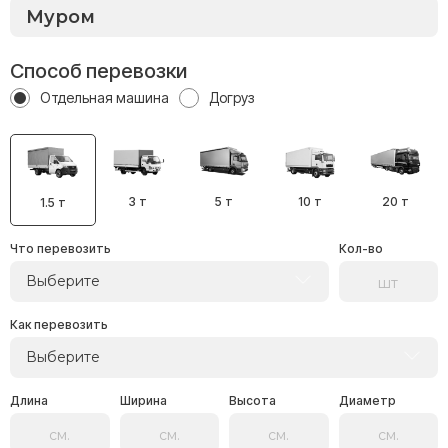
Способ перевозки
Отдельная машина
Догруз
3 т
5 т
10 т
20 т
1.5 т
Что перевозить
Кол-во
Выберите
Как перевозить
Выберите
Длина
Ширина
Высота
Диаметр