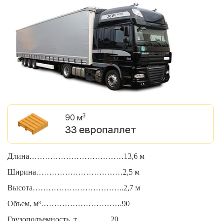
3
90 м
33 европаллет
Длина………………………………13,6 м
Д
Ширина……………………………2,5 м
Ш
Высота……………………………..2,7 м
В
Объем, м³………………………….90
О
Грузоподъемность, т………….20
Г