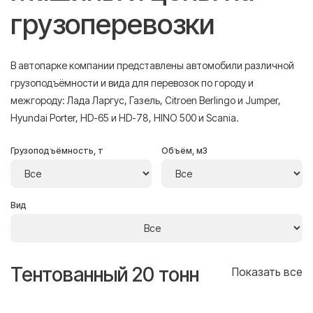
грузоперевозки
В автопарке компании представлены автомобили различной
грузоподъёмности и вида для перевозок по городу и
межгороду: Лада Ларгус, Газель, Citroen Berlingo и Jumper,
Hyundai Porter, HD-65 и HD-78, HINO 500 и Scania.
Грузоподъёмность, т
Объём, м3
Вид
Тентованный 20 тонн
Т
се
Показать все