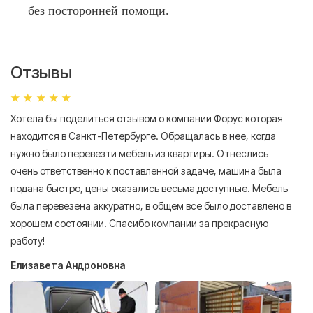
без посторонней помощи.
Отзывы
Хотела бы поделиться отзывом о компании Форус которая
Я 
находится в Санкт-Петербурге. Обращалась в нее, когда
мн
нужно было перевезти мебель из квартиры. Отнеслись
То
очень ответственно к поставленной задаче, машина была
пр
подана быстро, цены оказались весьма доступные. Мебель
сл
была перевезена аккуратно, в общем все было доставлено в
А
хорошем состоянии. Спасибо компании за прекрасную
работу!
Елизавета Андроновна