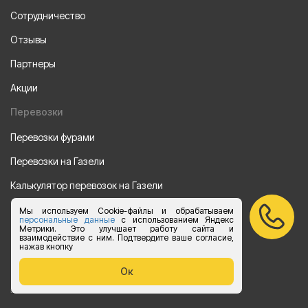
Сотрудничество
Отзывы
Партнеры
Акции
Перевозки
Перевозки фурами
Перевозки на Газели
Калькулятор перевозок на Газели
Мы используем Cookie-файлы и обрабатываем
Направления
персональные данные
с использованием Яндекс
Метрики. Это улучшает работу сайта и
Из Санкт-Петербурга
взаимодействие с ним. Подтвердите ваше согласие,
нажав кнопку
Из Москвы
Ок
Все права защищены 2015-2026 г.