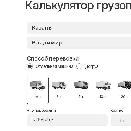
Калькулятор грузо
Способ перевозки
Отдельная машина
Догруз
3 т
5 т
10 т
20 т
1.5 т
Что перевозить
Кол-во
Выберите