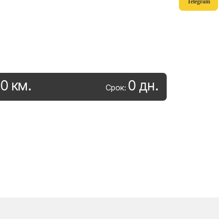
Telegram
0
км
.
0
дн
.
:
Срок: