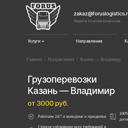
zakaz@foruslogistics.
Пишите по всем вопросам
Услуги
Направления
К
Главная
/
Направления
/
Казань — Владимир
Грузоперевозки
Казань — Владимир
от 3000 руб.
100%
Работаем 24/7 в выходные и праздники
дого
Строгое соблюдение всех требований и