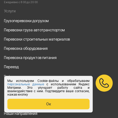
Ежедневно с 8:00 до 20:00
Услуги
Грузоперевозки догрузом
Перевозки груза автотранспортом
Перевозки строительных материалов
Перевозка оборудования
Перевозка продуктов питания
Переезд
Рефрежераторные перевозки
Мы используем Cookie-файлы и обрабатываем
персональные данные
с использованием Яндекс
Перевозки автотехники
Метрики. Это улучшает работу сайта и
взаимодействие с ним. Подтвердите ваше согласие,
нажав кнопку
Перевозка алкогольной продукции
Ок
Упаковка груза
Наши направления