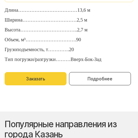
Длина………………………………13,6 м
Д
Ширина……………………………2,5 м
Ш
Высота……………………………..2,7 м
В
Объем, м³………………………….90
О
Грузоподъемность, т………….20
Г
Тип погрузки/разгрузки………Вверх-Бок-Зад
Т
Заказать
Подробнее
Популярные направления из
города Казань