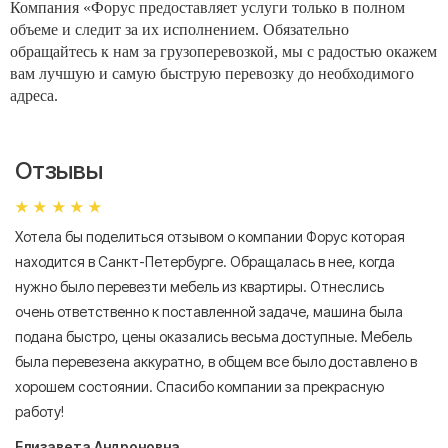
Компания «Форус предоставляет услуги только в полном
объеме и следит за их исполнением. Обязательно
обращайтесь к нам за грузоперевозкой, мы с радостью окажем
вам лучшую и самую быструю перевозку до необходимого
адреса.
Отзывы
Хотела бы поделиться отзывом о компании Форус которая
Я 
находится в Санкт-Петербурге. Обращалась в нее, когда
мн
нужно было перевезти мебель из квартиры. Отнеслись
То
очень ответственно к поставленной задаче, машина была
пр
подана быстро, цены оказались весьма доступные. Мебель
сл
была перевезена аккуратно, в общем все было доставлено в
А
хорошем состоянии. Спасибо компании за прекрасную
работу!
Елизавета Андроновна