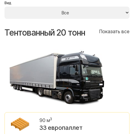
Вид
Тентованный 20 тонн
Т
се
Показать все
3
90 м
33 европаллет