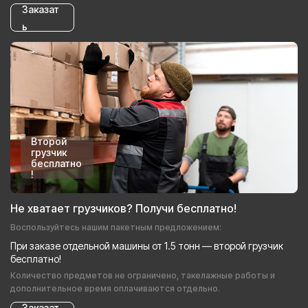
Заказат
ь
Второй
грузчик
бесплатно
!
Не хватает грузчиков? Получи бесплатно!
Воспользуйтесь нашим пакетным предложением:
При заказе отдельной машины от 1.5 тонн — второй грузчик
бесплатно!
Количество предметов не ограничено, такелажные работы и
дополнительное время оплачиваются отдельно.
Заказат