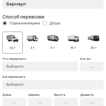
Способ перевозки
Отдельная машина
Догруз
3 т
5 т
10 т
20 т
1.5 т
Что перевозить
Кол-во
Выберите
Как перевозить
Выберите
Длина
Ширина
Высота
Диаметр