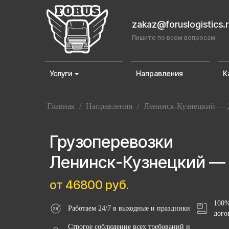
zakaz@foruslogistics.
Пишите по всем вопросам
Услуги
Направления
К
Главная
/
Направления
/
Ленинск-Кузнецкий — 
Грузоперевозки
Ленинск-Кузнецкий —
от 46800 руб.
100%
Работаем 24/7 в выходные и праздники
дого
Строгое соблюдение всех требований и