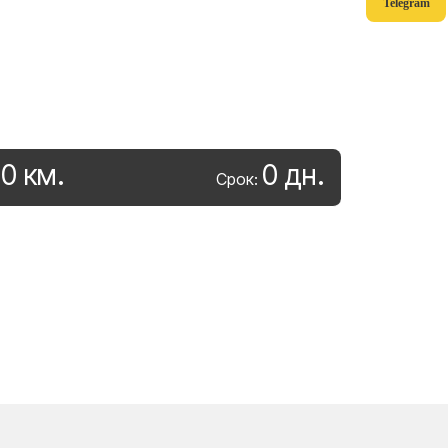
Telegram
0
км
.
0
дн
.
:
Срок: