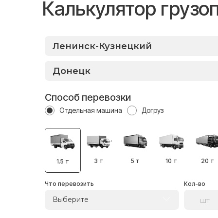
Калькулятор грузо
Способ перевозки
Отдельная машина
Догруз
3 т
5 т
10 т
20 т
1.5 т
Что перевозить
Кол-во
Выберите