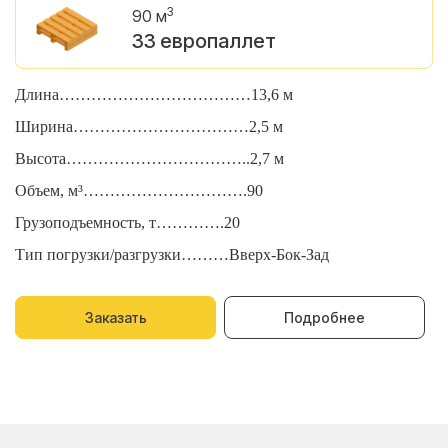
3
90 м
33 европаллет
Длина………………………………13,6 м
Д
Ширина……………………………2,5 м
Ш
Высота……………………………..2,7 м
В
Объем, м³………………………….90
О
Грузоподъемность, т………….20
Г
Тип погрузки/разгрузки………Вверх-Бок-Зад
Т
Заказать
Подробнее