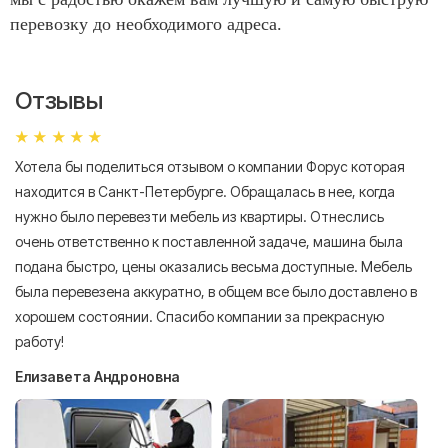
перевозку до необходимого адреса.
Отзывы
Хотела бы поделиться отзывом о компании Форус которая
Я 
находится в Санкт-Петербурге. Обращалась в нее, когда
мн
нужно было перевезти мебель из квартиры. Отнеслись
То
очень ответственно к поставленной задаче, машина была
пр
подана быстро, цены оказались весьма доступные. Мебель
сл
была перевезена аккуратно, в общем все было доставлено в
А
хорошем состоянии. Спасибо компании за прекрасную
работу!
Елизавета Андроновна