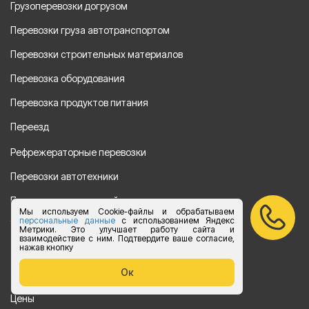
Грузоперевозки догрузом
Перевозки груза автотранспортом
Перевозки строительных материалов
Перевозка оборудования
Перевозка продуктов питания
Переезд
Рефрежераторные перевозки
Перевозки автотехники
Перевозка алкогольной продукции
Мы используем Cookie-файлы и обрабатываем
персональные данные
с использованием Яндекс
Упаковка груза
Метрики. Это улучшает работу сайта и
взаимодействие с ним. Подтвердите ваше согласие,
нажав кнопку
Наши направления
Ок
Клиенту
Цены