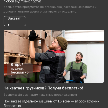
любой вид транспорта!
Количество предметов не ограничено, такелажные работы и
дополнительное время оплачиваются отдельно.
Заказат
ь
Второй
грузчик
бесплатно
!
Не хватает грузчиков? Получи бесплатно!
Воспользуйтесь нашим пакетным предложением:
При заказе отдельной машины от 1.5 тонн — второй грузчик
бесплатно!