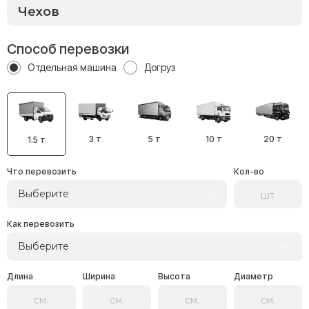
Способ перевозки
Отдельная машина
Догруз
3 т
5 т
10 т
20 т
1.5 т
Что перевозить
Кол-во
Выберите
Как перевозить
Выберите
Длина
Ширина
Высота
Диаметр