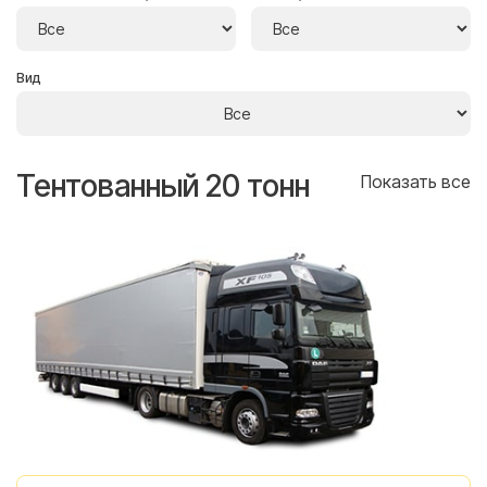
Вид
Тентованный 20 тонн
Т
се
Показать все