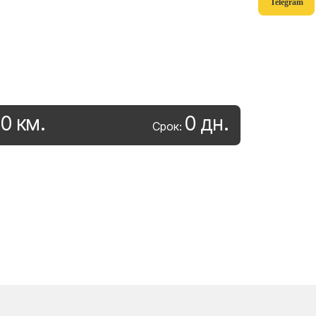
Telegram
0
км
.
0
дн
.
:
Срок: