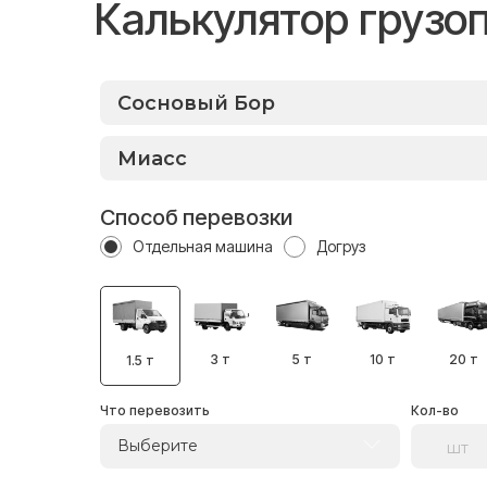
Калькулятор грузо
Способ перевозки
Отдельная машина
Догруз
3 т
5 т
10 т
20 т
1.5 т
Что перевозить
Кол-во
Выберите