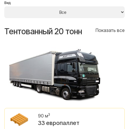
Вид
Тентованный 20 тонн
Т
се
Показать все
3
90 м
33 европаллет