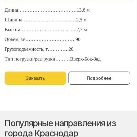
Длина………………………………13,6 м
Д
Ширина……………………………2,5 м
Ш
Высота……………………………..2,7 м
В
Объем, м³………………………….90
О
Грузоподъемность, т………….20
Г
Тип погрузки/разгрузки………Вверх-Бок-Зад
Т
Заказать
Подробнее
Популярные направления из
города Краснодар