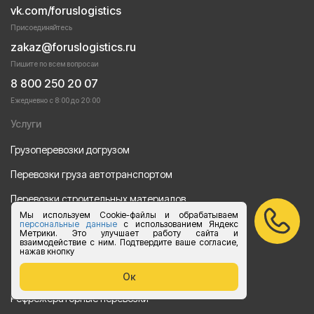
vk.com/foruslogistics
Присоединяйтесь
zakaz@foruslogistics.ru
Пишите по всем вопросаи
8 800 250 20 07
Ежедневно с 8:00 до 20:00
Услуги
Грузоперевозки догрузом
Перевозки груза автотранспортом
Перевозки строительных материалов
Мы используем Cookie-файлы и обрабатываем
Перевозка оборудования
персональные данные
с использованием Яндекс
Метрики. Это улучшает работу сайта и
взаимодействие с ним. Подтвердите ваше согласие,
Перевозка продуктов питания
нажав кнопку
Переезд
Ок
Рефрежераторные перевозки