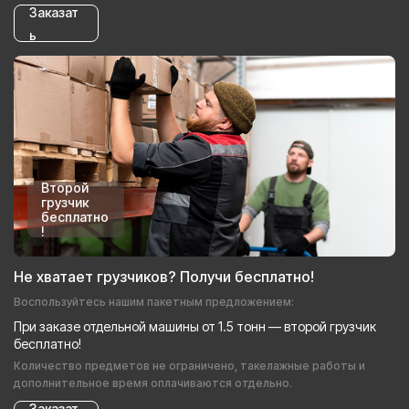
Заказат
ь
Второй
грузчик
бесплатно
!
Не хватает грузчиков? Получи бесплатно!
Воспользуйтесь нашим пакетным предложением:
При заказе отдельной машины от 1.5 тонн — второй грузчик
бесплатно!
Количество предметов не ограничено, такелажные работы и
дополнительное время оплачиваются отдельно.
Заказат