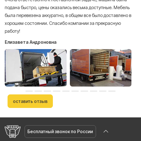
подана быстро, цены оказались весьма доступные. Мебель
сл
была перевезена аккуратно, в общем все было доставлено в
А
хорошем состоянии. Спасибо компании за прекрасную
работу!
Елизавета Андроновна
оставить отзыв
Бесплатный звонок по России