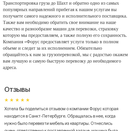
Транспортировка груза до Шахт и обратно одно из самых
популярных направлений прибегая к нашим услугам вы
получаете самого надежного и исполнительного поставщика.
Также вам необходимо обратить свое внимание на наше
качество и разнообразие машин для перевозки, страховку
которую мы предоставляем, а также полную его сохранность.
Компания «Форус предоставляет услуги только в полном
объеме и следит за их исполнением. Обязательно
обращайтесь к нам за грузоперевозкой, мы с радостью окажем
вам лучшую и самую быструю перевозку до необходимого
адреса.
Отзывы
Хотела бы поделиться отзывом о компании Форус которая
Я 
находится в Санкт-Петербурге. Обращалась в нее, когда
мн
нужно было перевезти мебель из квартиры. Отнеслись
То
очень ответственно к поставленной задаче, машина была
пр