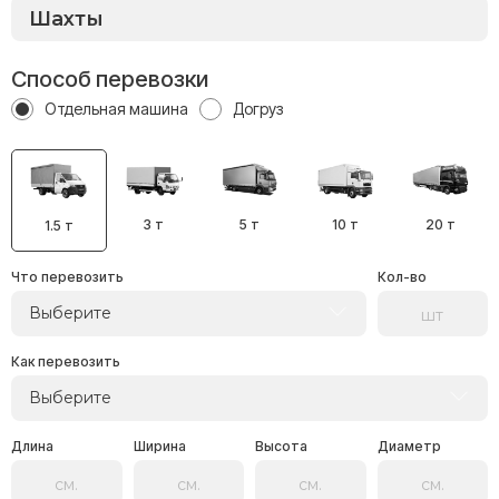
Способ перевозки
Отдельная машина
Догруз
3 т
5 т
10 т
20 т
1.5 т
Что перевозить
Кол-во
Выберите
Как перевозить
Выберите
Длина
Ширина
Высота
Диаметр